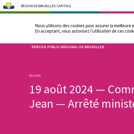
RÉGION DE BRUXELLES-CAPITALE
NOTRE ADMINIST
Nous utilisons des cookies pour assurer la meilleure 
En acceptant, vous autorisez lʼutilisation de ces cook
Bruxelles Pouvoirs Locaux - Aller à la page d'accueil
Fil
Accueil
d'Ariane
19 août 2024 — Com
Jean — Arrêté minist