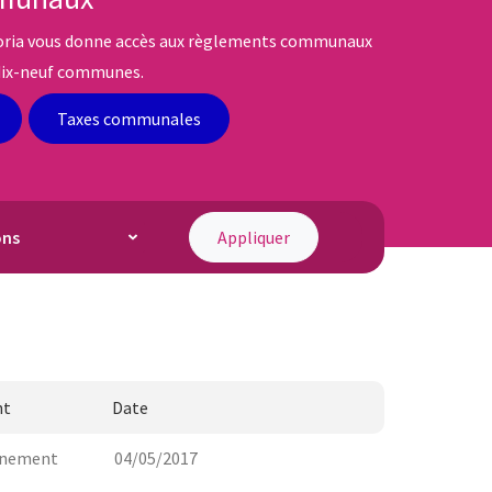
toria vous donne accès aux règlements communaux
dix-neuf communes.
Taxes communales
Appliquer
nt
Date
rnement
04/05/2017