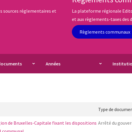
es sources réglementaires et
La plateforme régionale Edi
et aux règlements-taxes des 
Règlements communaux
Type de docume
on de Bruxelles-Capitale fixant les dispositions
Arrêté du gouve
nel communal