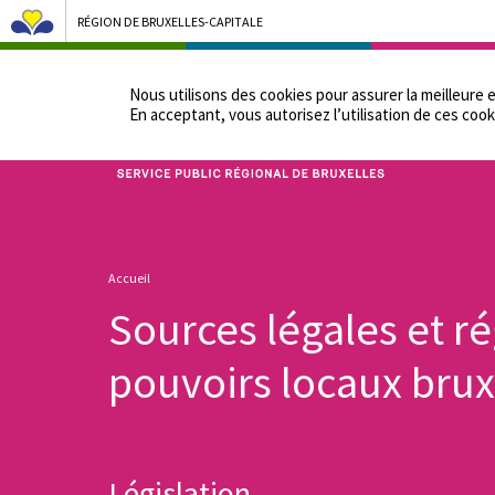
RÉGION DE BRUXELLES-CAPITALE
NOTRE ADMINIST
Nous utilisons des cookies pour assurer la meilleure 
En acceptant, vous autorisez lʼutilisation de ces cook
Bruxelles Pouvoirs Locaux - Aller à la page d'accueil
Fil
Accueil
d'Ariane
Sources légales et r
pouvoirs locaux brux
Législation