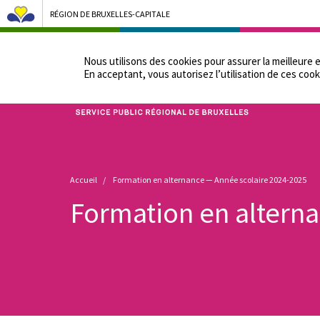
RÉGION DE BRUXELLES-CAPITALE
NOTRE ADMINIST
Nous utilisons des cookies pour assurer la meilleure 
En acceptant, vous autorisez lʼutilisation de ces cook
Bruxelles Pouvoirs Locaux - Aller à la page d'accueil
Fil
Accueil
Formation en alternance — Année scolaire 2024-2025
d'Ariane
Formation en altern