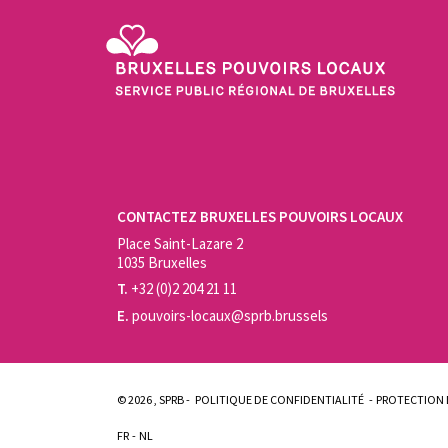
Service Public Régional de Bruxelles - Bruxelles Pouvo
CONTACTEZ BRUXELLES POUVOIRS LOCAUX
Place Saint-Lazare 2
1035 Bruxelles
T.
+32 (0)2 204 21 11
E.
pouvoirs-locaux@sprb.brussels
© 2026 , SPRB -
POLITIQUE DE CONFIDENTIALITÉ
PROTECTION 
FR
NL