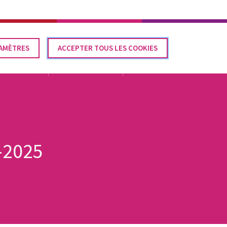
Élections communales 2024
CONTACT
FR
AMÈTRES
IRER
ACCEPTER TOUS LES COOKIES
SENTEMENT
LÉGISLATION
DOCUMENTATION
ACTUALITÉS
-2025