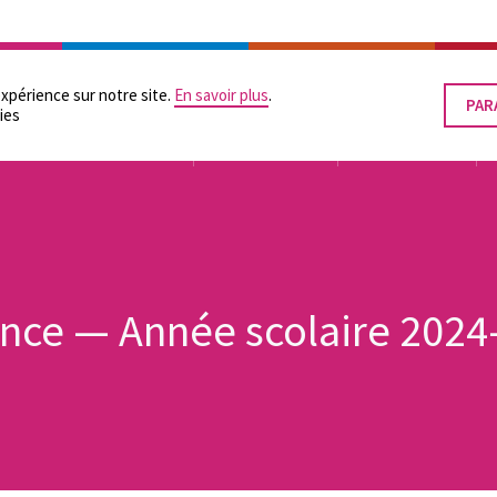
RATION
LES POUVOIRS LOCAUX
SUPPORTS PRATIQUES
ÉGALITÉ DES CHANCES
expérience sur notre site.
En savoir plus
.
PAR
RET
ies
LE
CON
TUTELLE
ORGANISATION
FINANCEMENT
ance — Année scolaire 2024