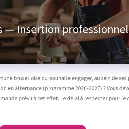
— Insertion professionnell
une bruxelloise qui souhaite engager, au sein de ses
ation en alternance (programme 2026‑2027) ?
Vous deve
ande prévu à cet effet. Le délai à respecter pour le 