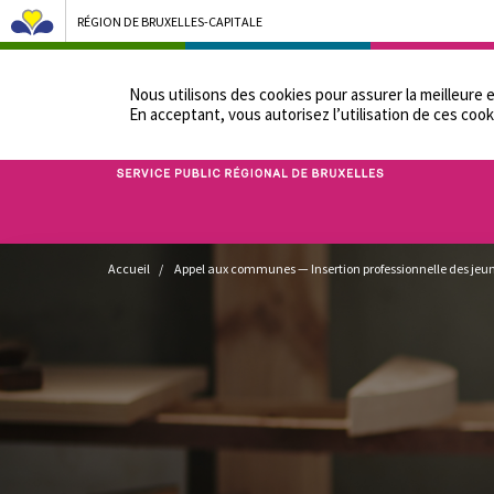
RÉGION DE BRUXELLES-CAPITALE
NOTRE ADMINIST
Nous utilisons des cookies pour assurer la meilleure 
En acceptant, vous autorisez lʼutilisation de ces cook
Bruxelles Pouvoirs Locaux - Aller à la page d'accueil
Fil
Accueil
Appel aux communes — Insertion professionnelle des jeun
d'Ariane