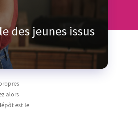
e des jeunes issus
 propres
z alors
dépôt est le