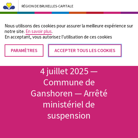
RÉGION DE BRUXELLES-CAPITALE
Bruxelles Pouvoirs Locaux - Aller à la page d'accueil
Nous utilisons des cookies pour assurer la meilleure expérience sur
Menu
notre site.
En savoir plus
.
En acceptant, vous autorisez lʼutilisation de ces cookies
PARAMÈTRES
RETIRER
ACCEPTER TOUS LES COOKIES
Fil
LE
Accueil
CONSENTEMENT
d'Ariane
4 juillet 2025 —
Commune de
Ganshoren — Arrêté
ministériel de
suspension