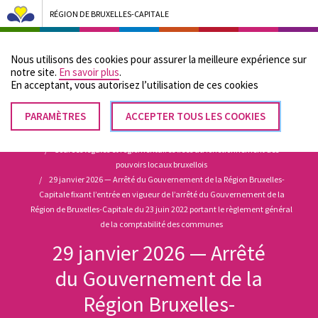
RÉGION DE BRUXELLES-CAPITALE
Bruxelles Pouvoirs Locaux - Aller à la page d'accueil
Nous utilisons des cookies pour assurer la meilleure expérience sur
Menu
notre site.
En savoir plus
.
En acceptant, vous autorisez lʼutilisation de ces cookies
PARAMÈTRES
RETIRER
ACCEPTER TOUS LES COOKIES
Fil
LE
Accueil
CONSENTEMENT
Sources légales et réglementaires liées au fonctionnement des
d'Ariane
pouvoirs locaux bruxellois
29 janvier 2026 — Arrêté du Gouvernement de la Région Bruxelles-
Capitale fixant l’entrée en vigueur de l’arrêté du Gouvernement de la
Région de Bruxelles-Capitale du 23 juin 2022 portant le règlement général
de la comptabilité des communes
29 janvier 2026 — Arrêté
du Gouvernement de la
Région Bruxelles-