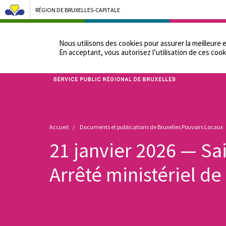
RÉGION DE BRUXELLES-CAPITALE
NOTRE ADMINIST
Nous utilisons des cookies pour assurer la meilleure 
En acceptant, vous autorisez lʼutilisation de ces cook
Bruxelles Pouvoirs Locaux - Aller à la page d'accueil
Fil
Accueil
Documents et publications de Bruxelles Pouvoirs Locaux
d'Ariane
21 janvier 2026 — S
Arrêté ministériel d