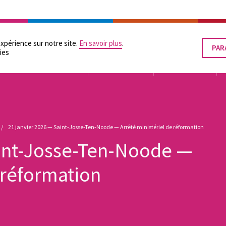
RATION
LES POUVOIRS LOCAUX
SUPPORTS PRATIQUES
ÉGALITÉ DES CHANCES
expérience sur notre site.
En savoir plus
.
PAR
RET
ies
LE
CON
TUTELLE
ORGANISATION
FINANCEMENT
21 janvier 2026 — Saint-Josse-Ten-Noode — Arrêté ministériel de réformation
aint-Josse-Ten-Noode —
e réformation