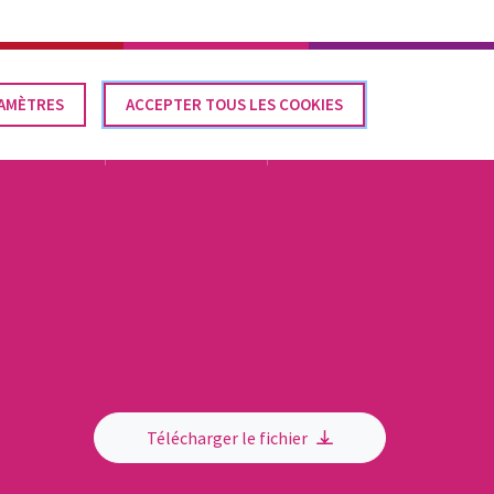
Élections communales 2024
CONTACT
FR
AMÈTRES
IRER
ACCEPTER TOUS LES COOKIES
SENTEMENT
LÉGISLATION
DOCUMENTATION
ACTUALITÉS
Télécharger le fichier